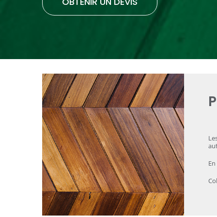
OBTENIR UN DEVIS
P
Les
aut
En 
Col