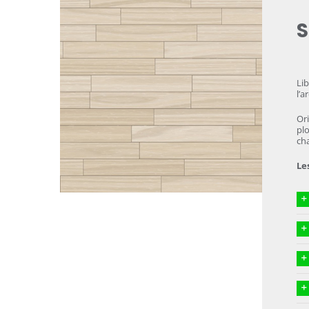
S
Lib
l’a
Ori
plo
cha
Les