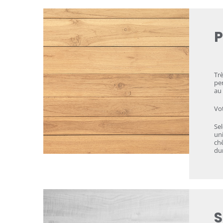
P
Tr
per
au 
Vot
Sel
uni
chê
dur
S