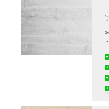
Ave
La 
nov
Qu’
Le 
éta