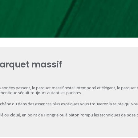
arquet massif
 années passent, le parquet massif reste! Intemporel et élégant, le parquet
hentique séduit toujours autant les puristes.
chêne ou dans des essences plus exotiques vous trouverez la teinte qui vou
lé ou cloué, en point de Hongrie ou à bâton rompu les techniques de pose p