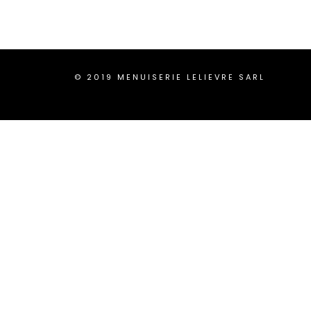
Pergola bioclimatique
© 2019 MENUISERIE LELIEVRE SARL