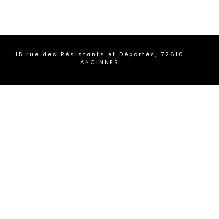
Pergola bioclimatique
15 rue des Résistants et Déportés, 72610
ANCINNES