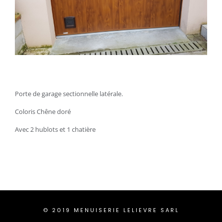
Porte de garage sectionnelle latérale.
Coloris Chêne doré
Avec 2 hublots et 1 chatière
© 2019 MENUISERIE LELIEVRE SARL